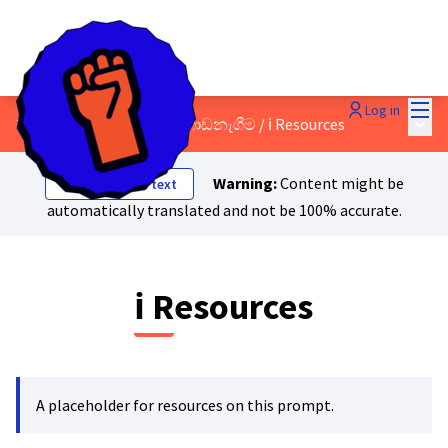
Mai
Log in
Main
2 - මහජන ව්යාපාරයක් ගොඩනැගීම
/
ℹ️ Resources
Warning:
Content might be
Show original text
automatically translated and not be 100% accurate.
ℹ️ Resources
A placeholder for resources on this prompt.