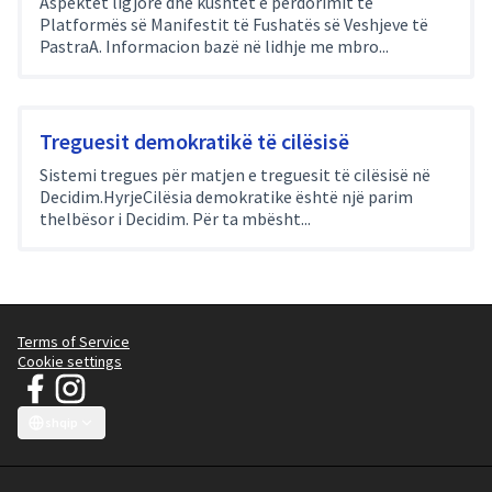
Aspektet ligjore dhe kushtet e përdorimit të
Platformës së Manifestit të Fushatës së Veshjeve të
PastraA. Informacion bazë në lidhje me mbro...
Treguesit demokratikë të cilësisë
Sistemi tregues për matjen e treguesit të cilësisë në
Decidim.HyrjeCilësia demokratike është një parim
thelbësor i Decidim. Për ta mbësht...
Terms of Service
Cookie settings
JT Manifesto - Fushata e Rrobave të Pastra at Facebook
JT Manifesto - Fushata e Rrobave të Pastra at Instagram
(External link)
(External link)
shqip
Choose language
Sprache wählen
Choisir la langue
Scegli la lingua
Choose lang