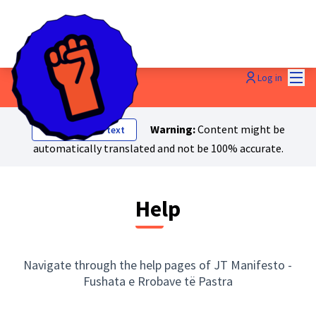
Mai
Log in
Warning:
Content might be
Show original text
automatically translated and not be 100% accurate.
Help
Navigate through the help pages of JT Manifesto -
Fushata e Rrobave të Pastra