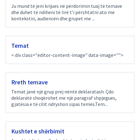
Ju mund të jeni krijues në përdorimin tuaj të temave
dhe duhet të ndiheni të lirë t'i përshtatni ato me
kontekstin, audiencën dhe grupet me ...
Temat
< div class="editor-content-image" data-image="">
Rreth temave
Temat janë një grup prej nëntë deklaratash. Çdo
deklaratë shoqërohet me një paragraf shpjegues,
gjatësia e të cilit ndryshon sipas temës.Tem...
Kushtet e shërbimit