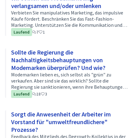
verlangsamen und/oder umlenken
Verbieten Sie manipulatives Marketing, das impulsive
Käufe fördert. Beschränken Sie das Fast-Fashion-
Marketing. Unterstützen Sie die Kommunikation und
Bewusstseinsbildung in Bezug auf Reparatur, lange
Laufend
7
1
Nutzung, Wert...
Sollte die Regierung die
Nachhaltigkeitsbehauptungen von
Modemarken überprüfen? Und wie?
Modemarken lieben es, sich selbst als "grün" zu
verkaufen. Aber sind sie das wirklich? Sollte die
Regierung sie sanktionieren, wenn ihre Behauptungen
aufgebläht sind?
Laufend
18
3
Sorgt die Anwesenheit der Arbeiter im
Vorstand für "umweltfreundlichere"
Prozesse?
Feedback des Mitglieds des Degrowth-Kollektivs in der