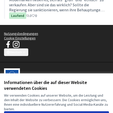
überprüfen? Wenn ja, wie?
verkaufen. Aber sind sie das wirklich? Sollte die
Regierung sie sanktionieren, wenn ihre Behauptungen
aufgebläht sind?
Laufend
3
0
Nutzungsbedingungen
Cookie Einstellungen
JT Manifest - Kampagne für saubere Kleidung auf Facebook
JT Manifest - Kampagne für saubere Kleidung auf Instagram
(Externer Link)
(Externer Link)
Deutsch
Choose language
Sprache wählen
Choisir la langue
Scegli la lingua
Choose lang
Informationen über die auf dieser Website
verwendeten Cookies
Diese partizipative Plattform wird von der Europäischen Union
Wir verwenden Cookies auf unserer Website, um die Leistung und
mitfinanziert. Der Inhalt dieser Website liegt in der alleinigen
den Inhalt der Website zu verbessern. Die Cookies ermöglichen uns,
Verantwortung der Clean Clothes Campaign und darf in keiner Weise
Ihnen eine individuellere Nutzererfahrung und Social-Media-Kanäle zu
als Ausdruck der Ansichten der Europäischen Union oder der
bieten.
Europäischen Kommission angesehen werden.