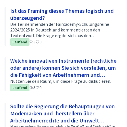
Umweltschäden wirklich berücksichtigt?
Ist das Framing dieses Themas logisch und
überzeugend?
Die Teilnehmenden der Faircademy-Schulungsreihe
2024/2025 in Deutschland kommentierten den
Textentwurf. Die Frage ergibt sich aus den
Rückmeldungen.
Laufend
3
0
Welche innovativen Instrumente (rechtliche
oder andere) können Sie sich vorstellen, um
die Fähigkeit von Arbeitnehmern und
Verbrauchern zu stärken, falsche
Nutzen Sie den Raum, um diese Frage zu diskutieren.
Laufend
5
0
Behauptungen über Arbeitnehmerrechte
oder die Umwelt anzufechten?
Sollte die Regierung die Behauptungen von
Modemarken und -herstellern über
Arbeitnehmerrechte und die Umwelt
Modemarken lieben es, sich als "grün" und "ethisch" zu