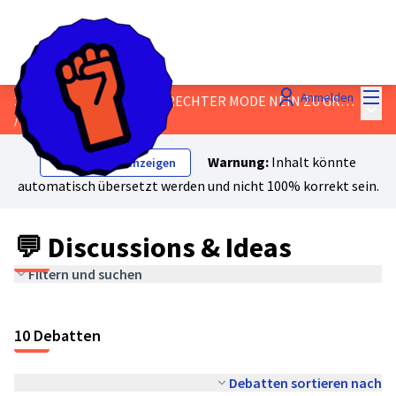
Hau
Anmelden
3-JA ZU GRÜNER UND GERECHTER MODE NEIN ZU GREENWASHING VON FABRIKEN, IN DER ARBEITER:INNEN AUSGEBEUTET WERDEN
Haup
/
💬 Discussions & Ideas
Warnung:
Inhalt könnte
Originaltext anzeigen
automatisch übersetzt werden und nicht 100% korrekt sein.
💬 Discussions & Ideas
Filtern und suchen
10 Debatten
Debatten sortieren nach