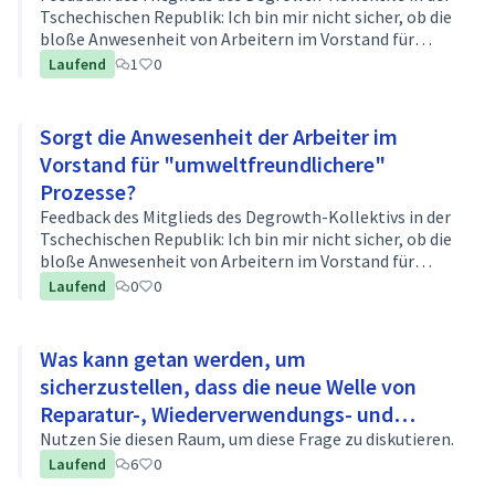
Tschechischen Republik: Ich bin mir nicht sicher, ob die
bloße Anwesenheit von Arbeitern im Vorstand für
umweltfreundlichere Prozesse sorgen wird. Gibt es
Laufend
1
0
noch weitere Anforderungen, …
Sorgt die Anwesenheit der Arbeiter im
Vorstand für "umweltfreundlichere"
Prozesse?
Feedback des Mitglieds des Degrowth-Kollektivs in der
Tschechischen Republik: Ich bin mir nicht sicher, ob die
bloße Anwesenheit von Arbeitern im Vorstand für
umweltfreundlichere Prozesse sorgen wird. Gibt es
Laufend
0
0
noch weitere Anforderungen, …
Was kann getan werden, um
sicherzustellen, dass die neue Welle von
Reparatur-, Wiederverwendungs- und
Recyclinginitiativen (Kreislaufwirtschaft)
Nutzen Sie diesen Raum, um diese Frage zu diskutieren.
Laufend
6
0
die Arbeitnehmerrechte und die