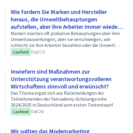
Wie fordern Sie Marken und Hersteller
heraus, die Umweltbehauptungen
aufstellen, aber ihre Arbeiter immer wieder
ausbeuten?
Marken machen oft plakative Behauptungen über ihre
Umweltauswirkungen, aber sie verschweigen, wie
schlecht sie ihre Arbeiter bezahlen oder die Umwelt
behandeln. Wie können Sie ihre Behauptungen
Laufend
11
1
anfechten? Recherchieren Sie die Geschichte de…
Inwiefern sind Maßnahmen zur
Unterstützung verantwortungsvolleren
Wirtschaftens sinnvoll und erwünscht?
Das Thema ergab sich aus Rückmeldungen der
Teilnehmenden der Faircademy-Schulungsreihe
2024/2025 in Deutschland zum ersten Textentwurf.
Laufend
8
0
Wir sollten das Modemarketing