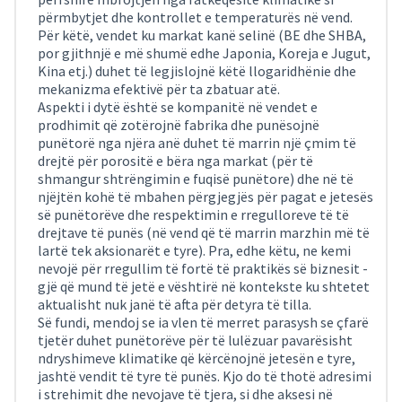
përmbytjet dhe kontrollet e temperaturës në vend.
Për këtë, vendet ku markat kanë selinë (BE dhe SHBA,
por gjithnjë e më shumë edhe Japonia, Koreja e Jugut,
Kina etj.) duhet të legjislojnë këtë llogaridhënie dhe
mekanizma efektivë për ta zbatuar atë.
Aspekti i dytë është se kompanitë në vendet e
prodhimit që zotërojnë fabrika dhe punësojnë
punëtorë nga njëra anë duhet të marrin një çmim të
drejtë për porositë e bëra nga markat (për të
shmangur shtrëngimin e fuqisë punëtore) dhe në të
njëjtën kohë të mbahen përgjegjës për pagat e jetesës
së punëtorëve dhe respektimin e rregulloreve të të
drejtave të punës (në vend që të marrin marzhin më të
lartë tek aksionarët e tyre). Pra, edhe këtu, ne kemi
nevojë për rregullim të fortë të praktikës së biznesit -
gjë që mund të jetë e vështirë në kontekste ku shtetet
aktualisht nuk janë të afta për detyra të tilla.
Së fundi, mendoj se ia vlen të merret parasysh se çfarë
tjetër duhet punëtorëve për të lulëzuar pavarësisht
ndryshimeve klimatike që kërcënojnë jetesën e tyre,
jashtë vendit të tyre të punës. Kjo do të thotë adresimi
i strehimit dhe nevojave të tjera, si dhe aksesi në