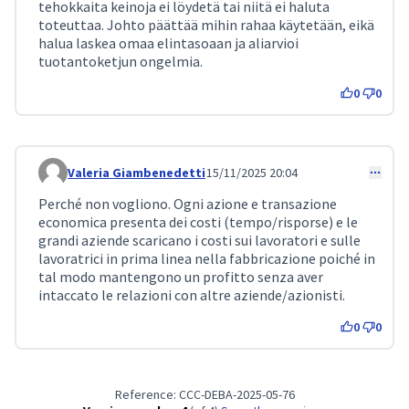
tehokkaita keinoja ei löydetä tai niitä ei haluta
toteuttaa. Johto päättää mihin rahaa käytetään, eikä
halua laskea omaa elintasoaan ja aliarvioi
tuotantoketjun ongelmia.
0
0
Valeria Giambenedetti
15/11/2025 20:04
Comment 451
Perché non vogliono. Ogni azione e transazione
economica presenta dei costi (tempo/risporse) e le
grandi aziende scaricano i costi sui lavoratori e sulle
lavoratrici in prima linea nella fabbricazione poiché in
tal modo mantengono un profitto senza aver
intaccato le relazioni con altre aziende/azionisti.
0
0
Reference: CCC-DEBA-2025-05-76