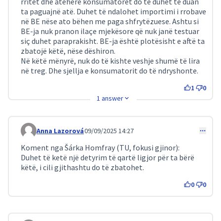
rritet dhe atëherë konsumatorët do të duhet të duan
ta paguajnë atë. Duhet të ndalohet importimi i rrobave
në BE nëse ato bëhen me paga shfrytëzuese. Ashtu si
BE-ja nuk pranon ilaçe mjekësore që nuk janë testuar
siç duhet paraprakisht. BE-ja është plotësisht e aftë ta
zbatojë këtë, nëse dëshiron.
Në këtë mënyrë, nuk do të kishte veshje shumë të lira
në treg. Dhe sjellja e konsumatorit do të ndryshonte.
1
0
1 answer
Anna Lazorová
09/09/2025 14:27
Comment 257
Koment nga Šárka Homfray (TU, fokusi gjinor):
Duhet të ketë një detyrim të qartë ligjor për ta bërë
këtë, i cili gjithashtu do të zbatohet.
0
0