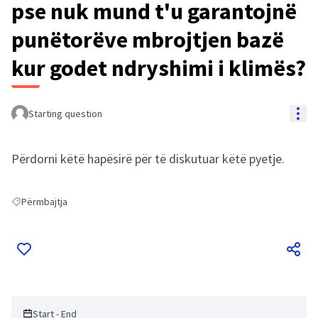
pse nuk mund t'u garantojnë
punëtorëve mbrojtjen bazë
kur godet ndryshimi i klimës?
Res
Starting question
Përdorni këtë hapësirë për të diskutuar këtë pyetje.
Përmbajtja
Filter results for: Përmbajtja
Start - End