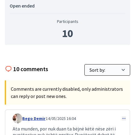
Open ended
Participants
10
10 comments
Comments are currently disabled, only administrators
can reply or post new ones.
Bego Demir
14/05/2025 16:04
Comment 148
Ata munden, por nuk duan ta bëjnë këtë nëse zëri i
punëtorëve nuk është ngritur. Punëtorët duhet të