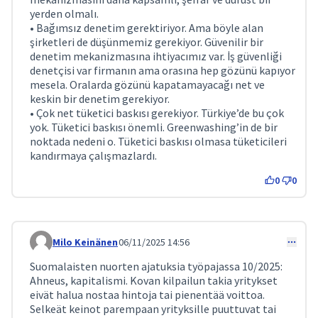
yerden olmalı.
• Bağımsız denetim gerektiriyor. Ama böyle alan
şirketleri de düşünmemiz gerekiyor. Güvenilir bir
denetim mekanizmasına ihtiyacımız var. İş güvenliği
denetçisi var firmanın ama orasına hep gözünü kapıyor
mesela. Oralarda gözünü kapatamayacağı net ve
keskin bir denetim gerekiyor.
• Çok net tüketici baskısı gerekiyor. Türkiye’de bu çok
yok. Tüketici baskısı önemli. Greenwashing’in de bir
noktada nedeni o. Tüketici baskısı olmasa tüketicileri
kandırmaya çalışmazlardı.
0
0
Milo Keinänen
06/11/2025 14:56
Comment 380
Suomalaisten nuorten ajatuksia työpajassa 10/2025:
Ahneus, kapitalismi. Kovan kilpailun takia yritykset
eivät halua nostaa hintoja tai pienentää voittoa.
Selkeät keinot parempaan yrityksille puuttuvat tai