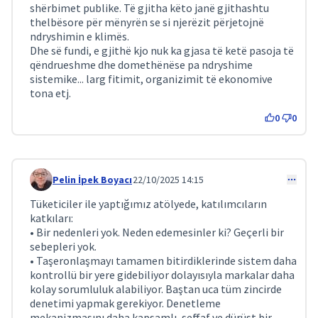
shërbimet publike. Të gjitha këto janë gjithashtu
thelbësore për mënyrën se si njerëzit përjetojnë
ndryshimin e klimës.
Dhe së fundi, e gjithë kjo nuk ka gjasa të ketë pasoja të
qëndrueshme dhe domethënëse pa ndryshime
sistemike... larg fitimit, organizimit të ekonomive
tona etj.
0
0
Pelin İpek Boyacı
22/10/2025 14:15
Comment 347
Tüketiciler ile yaptığımız atölyede, katılımcıların
katkıları:
• Bir nedenleri yok. Neden edemesinler ki? Geçerli bir
sebepleri yok.
• Taşeronlaşmayı tamamen bitirdiklerinde sistem daha
kontrollü bir yere gidebiliyor dolayısıyla markalar daha
kolay sorumluluk alabiliyor. Baştan uca tüm zincirde
denetimi yapmak gerekiyor. Denetleme
mekanizmasını daha kapsamlı, şeffaf ve dürüst bir