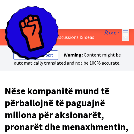
Mai
Log in
Main
6 - Rrjetat e sigurisë
/
💬 Discussions & Ideas
Warning:
Content might be
Show original text
automatically translated and not be 100% accurate.
Nëse kompanitë mund të
përballojnë të paguajnë
miliona për aksionarët,
pronarët dhe menaxhmentin,