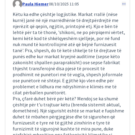
Paula Hiemer
08/10/2025 11:05
Comment 326
Këtu ka edhe çështje logjistike. Markat rrallë (nëse
kurrë) janë në një marrëdhënie të drejtpërdrejtë me
njerëzit që qepin, ngjitin, printojnë etj. Kjo e bën të
lehtë për ta të thonë, 'shikoni, ne po përpiqemi vërtet,
kemi këtë kod të shkëlqyeshëm sjelljeje, por në fund
nuk mund të kontrollojmë atë që bëjnë furnizuesit
tanë'. Pra, shpesh, do të ketë shkelje të të drejtave të
punës edhe kur markat kryejnë auditime (sepse këto
zakonisht shpallen paraprakisht) ose sepse fabrikat
thjesht transferojnë disa pjesë të procesit të
prodhimit në punëtori më të vogla, shpesh joformale
ose punëtorë në shtëpi. E gjithë kjo vlen edhe për
problemet e lidhura me ndryshimin e klimës me të
cilat përballen punëtorët.
Pra, çfarë duhet bërë për këtë? Mendoj se ka shumë
çështje për t'u trajtuar këtu (brenda sistemit aktual,
domethënë). Një sigurisht është se markat e fuqishme
duhet të mbahen përgjegjëse dhe të sigurohen që
furnizuesit e tyre në të gjithë zinxhirin e tyre të
furnizimit të sigurojnë kushte të mira pune, duke
përfshirë mbrojtjen nga fatkeqësitë klimatike si