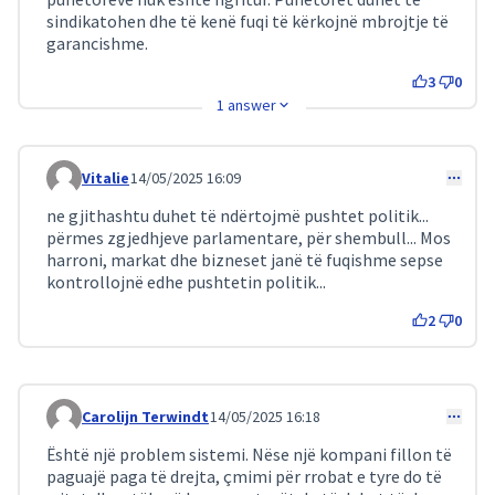
sindikatohen dhe të kenë fuqi të kërkojnë mbrojtje të
garancishme.
3
0
1 answer
Vitalie
14/05/2025 16:09
Comment 162
ne gjithashtu duhet të ndërtojmë pushtet politik...
përmes zgjedhjeve parlamentare, për shembull... Mos
harroni, markat dhe bizneset janë të fuqishme sepse
kontrollojnë edhe pushtetin politik...
2
0
Carolijn Terwindt
14/05/2025 16:18
Comment 172
Është një problem sistemi. Nëse një kompani fillon të
paguajë paga të drejta, çmimi për rrobat e tyre do të