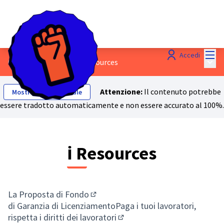
Menù
Accedi
Menù 
6 - Reti di sicurezza
/
ℹ️ Resources
Attenzione:
Il contenuto potrebbe
Mostra testo originale
essere tradotto automaticamente e non essere accurato al 100%.
ℹ️ Resources
La
Proposta di Fondo
(Collegamento esterno)
di Garanzia di Licenziamento
Paga i tuoi lavoratori,
rispetta i diritti dei lavoratori