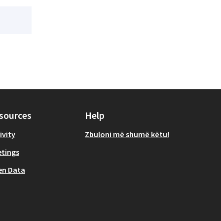
sources
Help
ivity
Zbuloni më shumë këtu!
tings
en Data