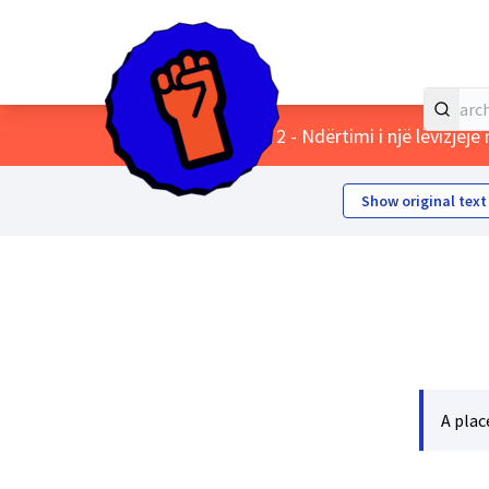
Home
Main menu
/
Themes
/
2 - Ndërtimi i një lëvizjej
Show original text
A plac