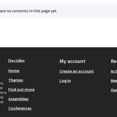
are no contents in this page yet.
Decidim
My account
Re
Home
Create an account
Act
Themes
Log in
Mee
re.
mi
Find out more
Op
ësi e
yrë
Assemblies
mit
Conferences