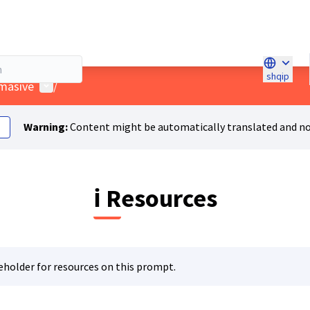
shqip
Choose l
User menu
e masive
/
Warning:
Content might be automatically translated and no
ℹ️ Resources
eholder for resources on this prompt.