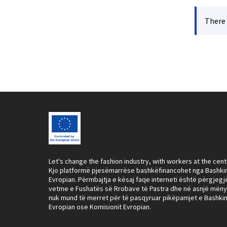
There 
Let's change the fashion industry, with workers at the cent
Kjo platformë pjesëmarrëse bashkëfinancohet nga Bashki
Evropian. Përmbajtja e kësaj faqe interneti është përgjegj
vetme e Fushatës së Rrobave të Pastra dhe në asnjë mën
nuk mund të merret për të pasqyruar pikëpamjet e Bashki
Evropian ose Komisionit Evropian.