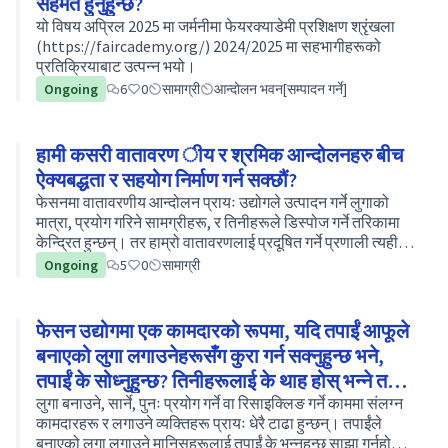
सहमत हुनुहुन्छ?
यो विषय अप्रिल 2025 मा जर्मनीमा फेयरक्याडेमी प्रशिक्षण श्रृंखला
(https://faircademy.org/) 2024/2025 मा सहभागीहरूको
प्रतिक्रियाबाट उत्पन्न भयो।
Ongoing
6
0
सामाग्री
आन्दोलन भवन[सम्पादन गर्ने]
हामी कसरी वातावरण ीय र श्रमिक आन्दोलनहरु बीच
ऐक्यबद्धता र सहयोग निर्माण गर्न सक्छौं?
फेसनमा वातावरणीय आन्दोलन प्रायः उद्योगले उत्पादन गर्ने लुगाको
मात्रा, प्रयोग गरिने सामग्रीहरू, र तिनीहरूले डिस्पोज गर्ने तरिकामा
केन्द्रित हुन्छन्। तर हाम्रो वातावरणलाई प्रदूषित गर्ने प्रणाली त्यही हो
जसले कामदारहरूलाई शोषण गर्दछ। वातावरण ी…
Ongoing
5
0
सामाग्री
फेसन उद्योगमा एक कामदारको रूपमा, यदि तपाईं आफूले
बनाएको लुगा लगाउनेहरूसँग कुरा गर्न सक्नुहुन्छ भने,
तपाईं के सोध्नुहुन्छ? तिनीहरूलाई के थाह होस् भन्ने तपाईं
चाहनुहुन्छ?
लुगा बनाउने, सार्ने, पुनः प्रयोग गर्ने वा रिसाइक्लिङ गर्ने काममा संलग्न
कामदारहरू र लगाउने व्यक्तिहरू प्रायः धेरै टाढा हुन्छन्। तपाईंले
बनाएको लुगा लगाउने मानिसहरूलाई तपाईं के भन्नुहुन्छ साझा गर्नुहोस् -