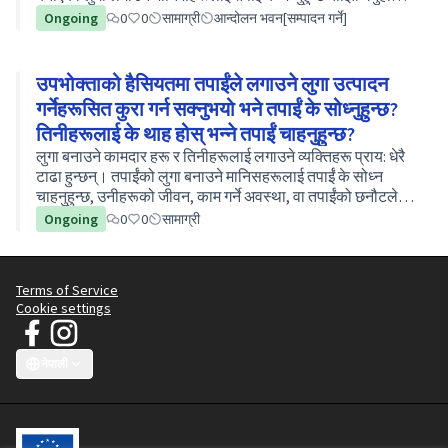
चाहे यो तपाईंको काम गर्ने अवस्थाको ब…
Ongoing
0
0
सामाग्री
आन्दोलन भवन[सम्पादन गर्ने]
उपभोक्ताको हैसियतमा तपाईंले लगाउने लुगा उत्पादन
गर्नेहरूसित कुरा गर्न सक्नुभयो भने तपाईं के सोध्नुहुन्छ?
तिनीहरूलाई के थाह होस् भन्ने तपाईं चाहनुहुन्छ?
लुगा बनाउने कामदार हरू र तिनीहरूलाई लगाउने व्यक्तिहरू प्राय: धेरै
टाढा हुन्छन्। तपाईंको लुगा बनाउने मानिसहरूलाई तपाईं के सोध्न
चाहनुहुन्छ, उनीहरूको जीवन, काम गर्ने अवस्था, वा तपाईंको छनौटले
तिनीहरूलाई कसरी प्रभाव पार्छ भनेर विचार गर्नुहोस्।…
Ongoing
0
0
सामाग्री
Terms of Service
Cookie settings
जेटी घोषणापत्र - स्वच्छ कपडा अभियान at Facebook
जेटी घोषणापत्र - स्वच्छ कपडा अभियान at Instagram
(External link)
(External link)
नेपाली
Choose language
Sprache wählen
Choisir la langue
Scegli la lingua
Choose lang